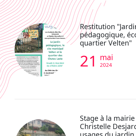
Restitution "Jardi
pédagogique, éco
quartier Velten"
21
mai
2024
Stage à la mairie 
Christelle Desjard
usages du jardin