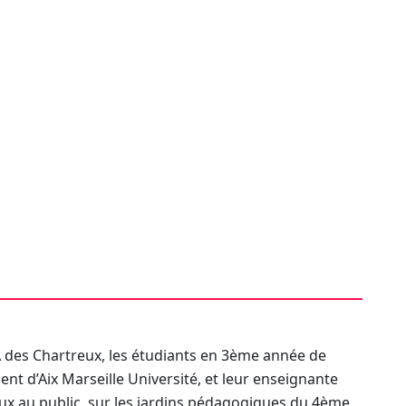
A des Chartreux, les étudiants en 3ème année de
 d’Aix Marseille Université, et leur enseignante
aux au public, sur les jardins pédagogiques du 4ème