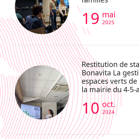
19
mai
2025
Restitution de st
Bonavita La gest
espaces verts de
la mairie du 4-5-
10
oct.
2024