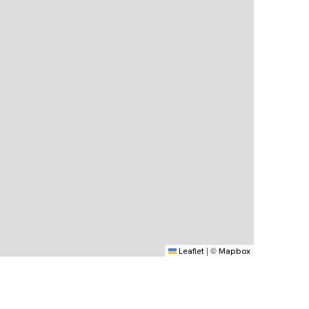
|
©
Leaflet
Mapbox